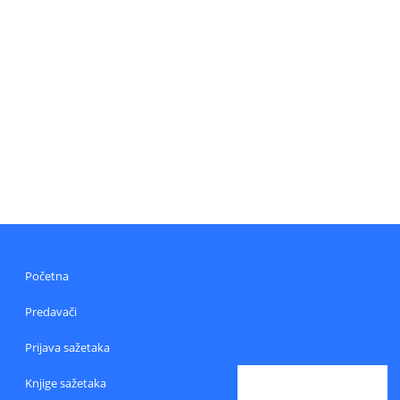
Početna
Predavači
Prijava sažetaka
Knjige sažetaka