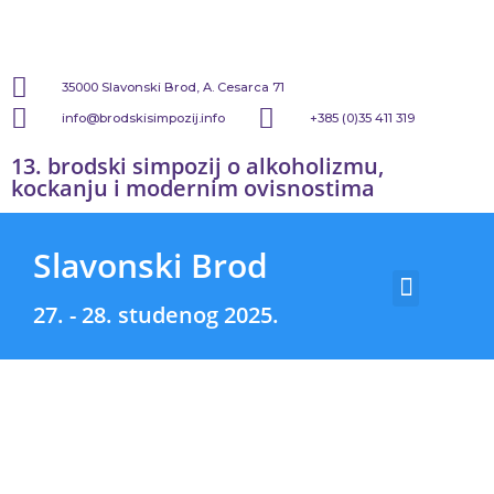
35000 Slavonski Brod, A. Cesarca 71
info@brodskisimpozij.info
+385 (0)35 411 319
13. brodski simpozij o alkoholizmu,
kockanju i modernim ovisnostima
Slavonski Brod
PRIJAVA SAŽETAKA
KNJIGE SAŽETAKA
27. - 28. studenog 2025.